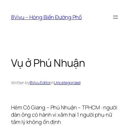
Skip
to
8Vivu – Hóng Biến Đường Phố
content
Vụ ở Phú Nhuận
Written by
8Vivu Editor
in
Uncategorized
Hẻm Cô Giang – Phú Nhuận – TPHCM : người
đàn ông có hành vi xâm hại 1 người phụ nữ
tâm lý không ổn định