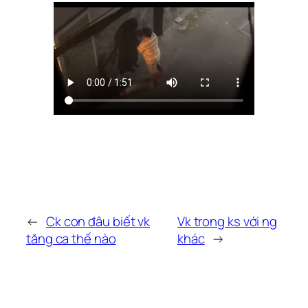
←
Ck con đâu biết vk
Vk trong ks với ng
tăng ca thế nào
khác
→