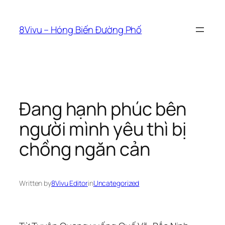
Skip
to
8Vivu – Hóng Biến Đường Phố
content
Đang hạnh phúc bên
người mình yêu thì bị
chồng ngăn cản
Written by
8Vivu Editor
in
Uncategorized