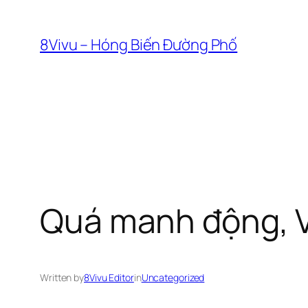
Skip
to
8Vivu – Hóng Biến Đường Phố
content
Quá manh động, V
Written by
8Vivu Editor
in
Uncategorized