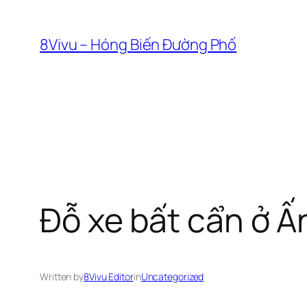
Skip
to
8Vivu – Hóng Biến Đường Phố
content
Đỗ xe bất cẩn ở Ấ
Written by
8Vivu Editor
in
Uncategorized