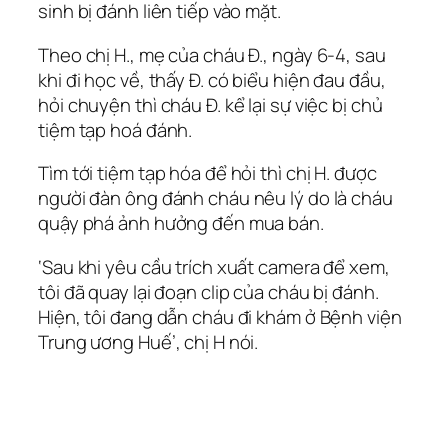
sinh bị đánh liên tiếp vào mặt.
Theo chị H., mẹ của cháu Đ., ngày 6-4, sau
khi đi học về, thấy Đ. có biểu hiện đau đầu,
hỏi chuyện thì cháu Đ. kể lại sự việc bị chủ
tiệm tạp hoá đánh.
Tìm tới tiệm tạp hóa để hỏi thì chị H. được
người đàn ông đánh cháu nêu lý do là cháu
quậy phá ảnh hưởng đến mua bán.
‘Sau khi yêu cầu trích xuất camera để xem,
tôi đã quay lại đoạn clip của cháu bị đánh.
Hiện, tôi đang dẫn cháu đi khám ở Bệnh viện
Trung ương Huế’, chị H nói.